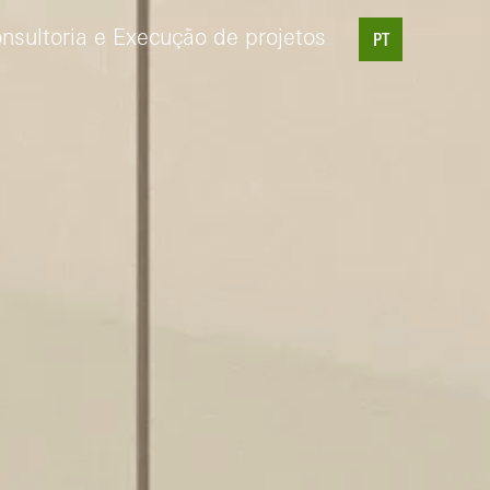
nsultoria e Execução de projetos
PT