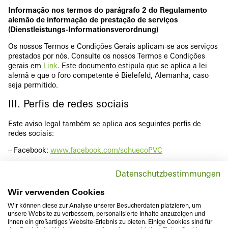
Informação nos termos do parágrafo 2 do Regulamento
alemão de informação de prestação de serviços
(Dienstleistungs-Informationsverordnung)
Os nossos Termos e Condições Gerais aplicam-se aos serviços
prestados por nós. Consulte os nossos Termos e Condições
gerais em
Link
. Este documento estipula que se aplica a lei
alemã e que o foro competente é Bielefeld, Alemanha, caso
seja permitido.
III. Perfis de redes sociais
Este aviso legal também se aplica aos seguintes perfis de
redes sociais:
– Facebook:
www.facebook.com/schuecoPVC
– Instagram:
www.instagram.com/schuecopvc
Datenschutzbestimmungen
– LinkedIn:
www.linkedin.com/company/sch%C3%BCco-
Wir verwenden Cookies
polymer-technologies-kg
Wir können diese zur Analyse unserer Besucherdaten platzieren, um
unsere Website zu verbessern, personalisierte Inhalte anzuzeigen und
Ihnen ein großartiges Website-Erlebnis zu bieten. Einige Cookies sind für