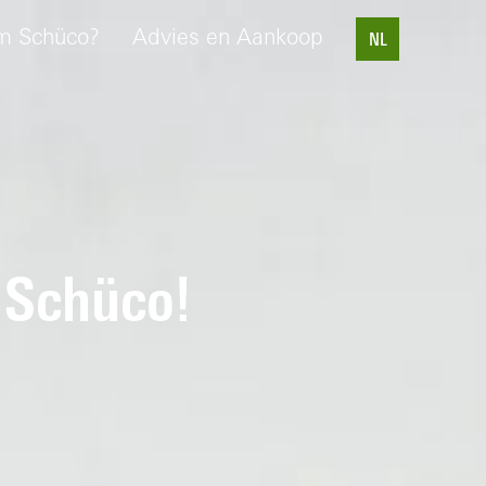
m Schüco?
Advies en Aankoop
NL
 Schüco!