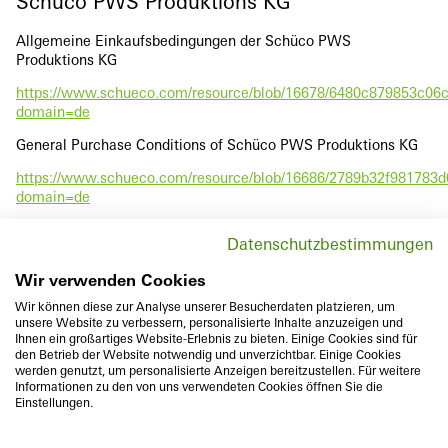
Schüco PWS Produktions KG
Allgemeine Einkaufsbedingungen der Schüco PWS
Produktions KG
https://www.schueco.com/resource/blob/16678/6480c879853c06
domain=de
General Purchase Conditions of Schüco PWS Produktions KG
https://www.schueco.com/resource/blob/16686/2789b32f981783
domain=de
Allgemeine Vertragsbedingungen für die Ausführung von
Datenschutzbestimmungen
Bauleistungen (AVB) der Schüco PWS Produktions KG
Wir verwenden Cookies
https://www.schueco.com/resource/blob/16682/5f8f9342961e6b
domain=de
Wir können diese zur Analyse unserer Besucherdaten platzieren, um
unsere Website zu verbessern, personalisierte Inhalte anzuzeigen und
Ihnen ein großartiges Website-Erlebnis zu bieten. Einige Cookies sind für
den Betrieb der Website notwendig und unverzichtbar. Einige Cookies
werden genutzt, um personalisierte Anzeigen bereitzustellen. Für weitere
Informationen zu den von uns verwendeten Cookies öffnen Sie die
Einstellungen.