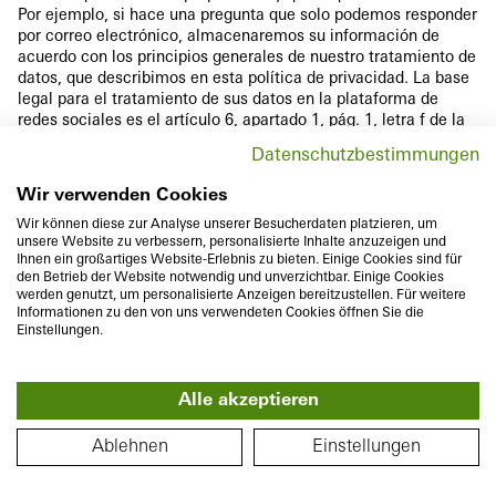
Por ejemplo, si hace una pregunta que solo podemos responder
por correo electrónico, almacenaremos su información de
acuerdo con los principios generales de nuestro tratamiento de
datos, que describimos en esta política de privacidad. La base
legal para el tratamiento de sus datos en la plataforma de
redes sociales es el artículo 6, apartado 1, pág. 1, letra f de la
DS-GVO.
Datenschutzbestimmungen
13.5.
Para ejercer sus derechos como interesado, puede
Wir verwenden Cookies
ponerse en contacto con nosotros o con el proveedor de la
plataforma de redes sociales. En la medida en que una de las
Wir können diese zur Analyse unserer Besucherdaten platzieren, um
partes no sea responsable de responder o necesite obtener la
unsere Website zu verbessern, personalisierte Inhalte anzuzeigen und
Ihnen ein großartiges Website-Erlebnis zu bieten. Einige Cookies sind für
información de la otra parte, nosotros o el proveedor
den Betrieb der Website notwendig und unverzichtbar. Einige Cookies
transferiremos su solicitud al socio correspondiente. Por favor,
werden genutzt, um personalisierte Anzeigen bereitzustellen. Für weitere
póngase en contacto directamente con el operador de la
Informationen zu den von uns verwendeten Cookies öffnen Sie die
plataforma de redes sociales si tiene preguntas sobre la
Einstellungen.
elaboración de perfiles y el tratamiento de sus datos al utilizar
el sitio web. Si tiene alguna pregunta sobre el tratamiento de
su interacción con nosotros en nuestro sitio, escríbanos a los
Alle akzeptieren
datos de contacto que hemos proporcionado anteriormente.
13.6.
Los proveedores describen en sus declaraciones de
Ablehnen
Einstellungen
protección de datos qué información recibe la plataforma de
redes sociales y cómo se utiliza (para obtener información más