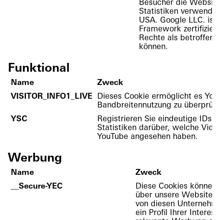
Besucher die Website
Statistiken verwendet.
USA. Google LLC. ist
Framework zertifizier
Rechte als betroffen
können.
Funktional
Name
Zweck
VISITOR_INFO1_LIVE
Dieses Cookie ermöglicht es You
Bandbreitennutzung zu überprüfe
YSC
Registrieren Sie eindeutige IDs u
Statistiken darüber, welche Vide
YouTube angesehen haben.
Werbung
Name
Zweck
__Secure-YEC
Diese Cookies können
über unsere Website g
von diesen Unternehm
ein Profil Ihrer Interes