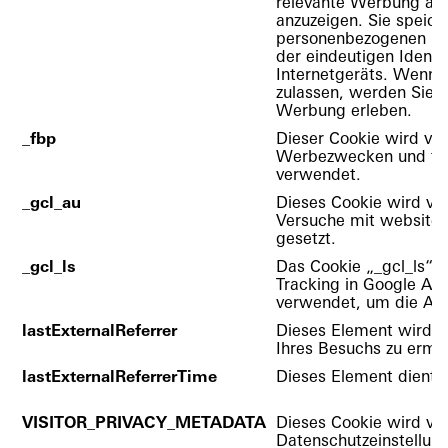
relevante Werbung au
anzuzeigen. Sie speich
personenbezogenen Dat
der eindeutigen Identi
Internetgeräts. Wenn S
zulassen, werden Sie w
Werbung erleben.
_fbp
Dieser Cookie wird vo
Werbezwecken und für
verwendet.
_gcl_au
Dieses Cookie wird vo
Versuche mit website
gesetzt.
_gcl_ls
Das Cookie „_gcl_ls“ w
Tracking in Google A
verwendet, um die Anz
lastExternalReferrer
Dieses Element wird v
Ihres Besuchs zu ermit
lastExternalReferrerTime
Dieses Element dient
VISITOR_PRIVACY_METADATA
Dieses Cookie wird ve
Datenschutzeinstellun