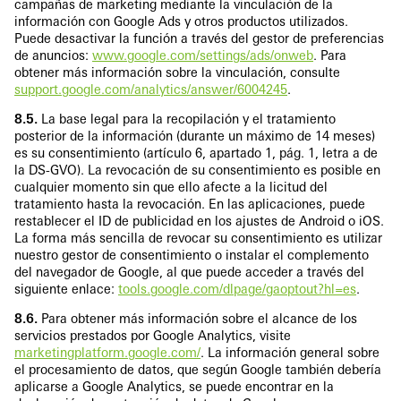
campañas de marketing mediante la vinculación de la
información con Google Ads y otros productos utilizados.
Puede desactivar la función a través del gestor de preferencias
de anuncios:
www.google.com/settings/ads/onweb
. Para
obtener más información sobre la vinculación, consulte
support.google.com/analytics/answer/6004245
.
8.5.
La base legal para la recopilación y el tratamiento
posterior de la información (durante un máximo de 14 meses)
es su consentimiento (artículo 6, apartado 1, pág. 1, letra a de
la DS-GVO). La revocación de su consentimiento es posible en
cualquier momento sin que ello afecte a la licitud del
tratamiento hasta la revocación. En las aplicaciones, puede
restablecer el ID de publicidad en los ajustes de Android o iOS.
La forma más sencilla de revocar su consentimiento es utilizar
nuestro gestor de consentimiento o instalar el complemento
del navegador de Google, al que puede acceder a través del
siguiente enlace:
tools.google.com/dlpage/gaoptout?hl=es
.
8.6.
Para obtener más información sobre el alcance de los
servicios prestados por Google Analytics, visite
marketingplatform.google.com/
. La información general sobre
el procesamiento de datos, que según Google también debería
aplicarse a Google Analytics, se puede encontrar en la