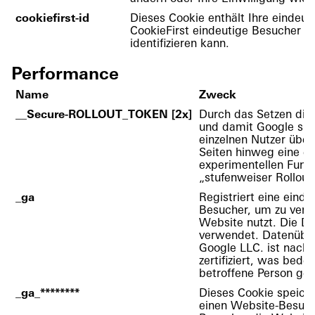
cookiefirst-id
Dieses Cookie enthält Ihre eindeut
CookieFirst eindeutige Besucher a
identifizieren kann.
Performance
Name
Zweck
__Secure-ROLLOUT_TOKEN [2x]
Durch das Setzen die
und damit Google sich
einzelnen Nutzer über
Seiten hinweg eine ein
experimentellen Funkt
„stufenweiser Rollout“
_ga
Registriert eine einde
Besucher, um zu verfo
Website nutzt. Die Da
verwendet. Datenüberm
Google LLC. ist nach
zertifiziert, was bede
betroffene Person ge
_ga_********
Dieses Cookie speiche
einen Website-Besuche