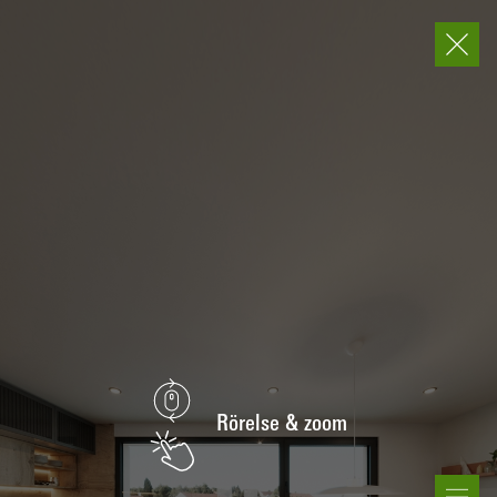
Ut
In
Rörelse & zoom