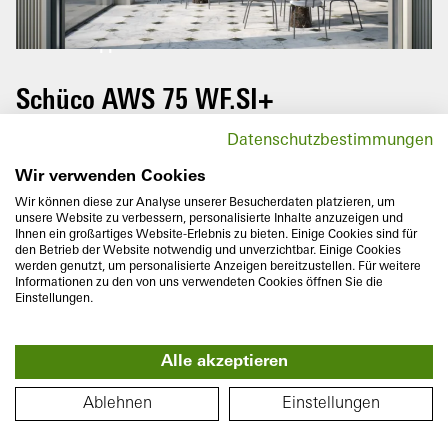
In
Vrid på din mobiltelefon för att
uppleva denna rundtur i sin helhet.
Schüco AWS 75 WF.SI+
The Schüco aluminium window system
Datenschutzbestimmungen
AWS 75 WF.SI+ (Window Façade Super
Insulated) boasts impressive thermal
Wir verwenden Cookies
insulation and narrow exterior face widths –
Wir können diese zur Analyse unserer Besucherdaten platzieren, um
unsere Website zu verbessern, personalisierte Inhalte anzuzeigen und
for use in new builds or renovations, and
Ihnen ein großartiges Website-Erlebnis zu bieten. Einige Cookies sind für
private residential homes or commercial
den Betrieb der Website notwendig und unverzichtbar. Einige Cookies
werden genutzt, um personalisierte Anzeigen bereitzustellen. Für weitere
buildings.
Informationen zu den von uns verwendeten Cookies öffnen Sie die
Einstellungen.
Alle akzeptieren
PLANLÖSNING
Ablehnen
Einstellungen
Monteringsdjup
Värmeisolering
75
mm
U
till
0,8
W/(m²K)
f