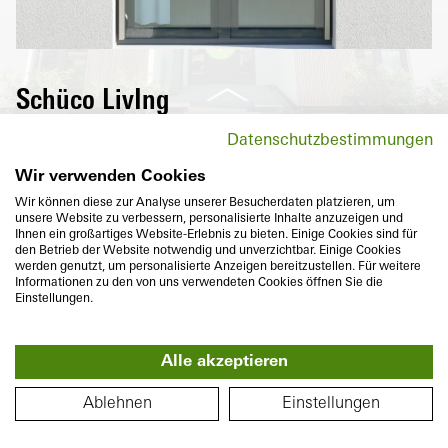
Schüco LivIng
Högvärmeisolerande fönster i Schüco
Datenschutzbestimmungen
LivIng-serien sänker inte bara
energikostnader utan övertygar också med
Wir verwenden Cookies
maximal komfort och mångsidiga
Wir können diese zur Analyse unserer Besucherdaten platzieren, um
unsere Website zu verbessern, personalisierte Inhalte anzuzeigen und
designvarianter.
Ihnen ein großartiges Website-Erlebnis zu bieten. Einige Cookies sind für
den Betrieb der Website notwendig und unverzichtbar. Einige Cookies
werden genutzt, um personalisierte Anzeigen bereitzustellen. Für weitere
Informationen zu den von uns verwendeten Cookies öffnen Sie die
Einstellungen.
Alle akzeptieren
Monteringsdjup
Värmeisolering
360°
82
mm
U
till
0,96
W/(m²K)
PLANLÖSNING
f
Ablehnen
Einstellungen