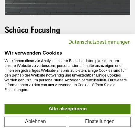
Vrid på din mobiltelefon för att
uppleva denna rundtur i sin helhet.
Schüco FocusIng
Windows and window doors from the
Datenschutzbestimmungen
innovative Schüco FocusIng series boast a
modern look with clear, straight contours
Wir verwenden Cookies
and narrow roll-overs.
Wir können diese zur Analyse unserer Besucherdaten platzieren, um
unsere Website zu verbessern, personalisierte Inhalte anzuzeigen und
Ihnen ein großartiges Website-Erlebnis zu bieten. Einige Cookies sind für
den Betrieb der Website notwendig und unverzichtbar. Einige Cookies
werden genutzt, um personalisierte Anzeigen bereitzustellen. Für weitere
Informationen zu den von uns verwendeten Cookies öffnen Sie die
Einstellungen.
Monteringsdjup
Värmeisolering
Alle akzeptieren
70/76
mm
U
till
1,1
W/(m²K)
f
PLANLÖSNING
Ablehnen
Einstellungen