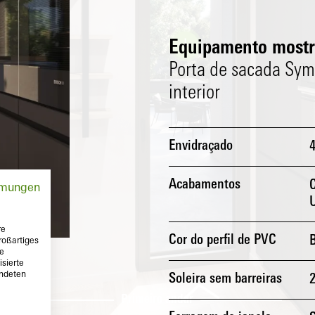
Equipamento mostr
Porta de sacada Symb
interior
Envidraçado
Acabamentos
C
mmungen
U
re
Cor do perfil de PVC
roßartiges
te
sierte
endeten
Soleira sem barreiras
Primeiro andar