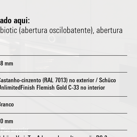
ado aqui:
iotic (abertura oscilobatente), abertura
48 mm
astanho-cinzento (RAL 7013) no exterior / Schüco
nlimitedFinish Flemish Gold C-33 no interior
Branco
20 mm
Piso superior