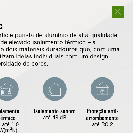
c
fície purista de alumínio de alta qualidade
co de elevado isolamento térmico – a
de dois materiais duradouros que, com uma
etizam ideias individuais com um design
ersidade de cores.
olamento
Isolamento sonoro
Proteção anti-
até 48 dB
térmico
arrombamento
até
1,0
até RC 2
f
/(m²K)