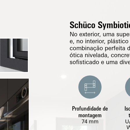
Schüco Symbioti
No exterior, uma super
e, no interior, plásti
combinação perfeita 
ótica nivelada, concr
sofisticado e uma div
Profundidade de
Is
montagem
74
mm
U
W