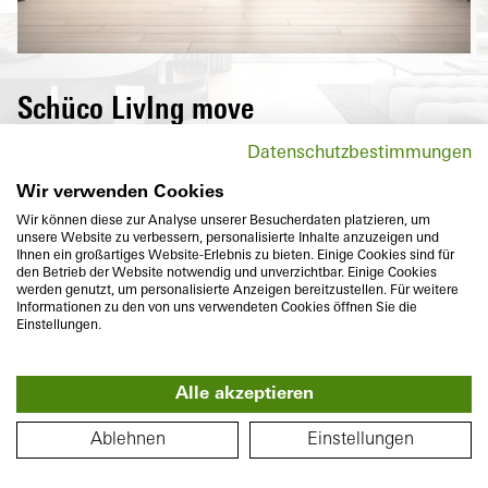
Od 
Schüco LivIng move
System przesuwny z PVC-U Schüco LivIng
Datenschutzbestimmungen
move oferuje indywidualne rozwiązania na
najwyższym poziomie w zakresie komfortu,
Wir verwenden Cookies
efektywności energetycznej,
Wir können diese zur Analyse unserer Besucherdaten platzieren, um
unsere Website zu verbessern, personalisierte Inhalte anzuzeigen und
bezpieczeństwa i wzornictwa. Został
Ihnen ein großartiges Website-Erlebnis zu bieten. Einige Cookies sind für
zaprojektowany w jako system okienny z
den Betrieb der Website notwendig und unverzichtbar. Einige Cookies
werden genutzt, um personalisierte Anzeigen bereitzustellen. Für weitere
funkcją przesuwną i może być stosowany w
Informationen zu den von uns verwendeten Cookies öffnen Sie die
przypadku obiektów mieszkalnych oraz
Einstellungen.
komercyjnych.
Alle akzeptieren
360°
PLAN PIĘTRA
Ablehnen
Einstellungen