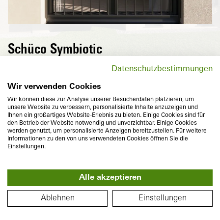
Schüco Symbiotic
K
Van buiten een hoogwaardige, puristische
Datenschutzbestimmungen
aluminium afwerking en van binnen hoog-
isolerende kunststof – De perfecte
Wir verwenden Cookies
combinatie van twee duurzame materialen,
Wir können diese zur Analyse unserer Besucherdaten platzieren, um
unsere Website zu verbessern, personalisierte Inhalte anzuzeigen und
die met in hetzelfde vlak aansluitende
S
Ihnen ein großartiges Website-Erlebnis zu bieten. Einige Cookies sind für
optiek bovendien voldoen aan de
den Betrieb der Website notwendig und unverzichtbar. Einige Cookies
werden genutzt, um personalisierte Anzeigen bereitzustellen. Für weitere
individuele voorstellingen aan ambitieus
Informationen zu den von uns verwendeten Cookies öffnen Sie die
design en kleurenveelzijdigheid.
Einstellungen.
Alle akzeptieren
360°
PLATTEGROND
Ablehnen
Einstellungen
Bouwdiepte
Warmte-isolatie