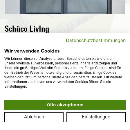
Schüco LivIng
S
De ramen met hoge warmte-isolatie uit de
Datenschutzbestimmungen
Schüco LivIng-reeks besparen niet alleen
energie, ze overtuigen ook door hun
Wir verwenden Cookies
maximaal comfort en het grote aantal
Wir können diese zur Analyse unserer Besucherdaten platzieren, um
unsere Website zu verbessern, personalisierte Inhalte anzuzeigen und
designvarianten.
Ihnen ein großartiges Website-Erlebnis zu bieten. Einige Cookies sind für
den Betrieb der Website notwendig und unverzichtbar. Einige Cookies
werden genutzt, um personalisierte Anzeigen bereitzustellen. Für weitere
Informationen zu den von uns verwendeten Cookies öffnen Sie die
Einstellungen.
Alle akzeptieren
Bouwdiepte
Warmte-isolatie
360°
82
mm
U
tot
0,96
W/(m²K)
PLATTEGROND
f
Ablehnen
Einstellungen