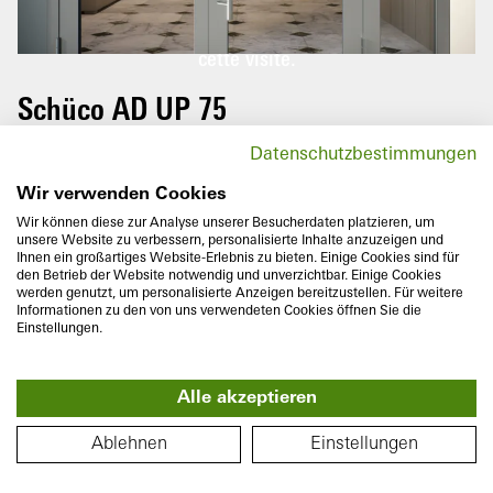
Veuillez faire pivoter votre téléphone
portable pour profiter pleinement de
D
cette visite.
Schüco AD UP 75
Le système de porte Schüco AD UP 75 avec
Datenschutzbestimmungen
une profondeur de construction de 75 mm
convainc par sa grande stabilité et assure
Wir verwenden Cookies
une grande sécurité de fonctionnement
Wir können diese zur Analyse unserer Besucherdaten platzieren, um
unsere Website zu verbessern, personalisierte Inhalte anzuzeigen und
pour les portes de passages fréquents.
Ihnen ein großartiges Website-Erlebnis zu bieten. Einige Cookies sind für
den Betrieb der Website notwendig und unverzichtbar. Einige Cookies
werden genutzt, um personalisierte Anzeigen bereitzustellen. Für weitere
Informationen zu den von uns verwendeten Cookies öffnen Sie die
Einstellungen.
Alle akzeptieren
Profondeur de construction
Isolation thermique
75
mm
U
jusqu'à
1,6
W/(m²K)
PLAN
f
Ablehnen
Einstellungen