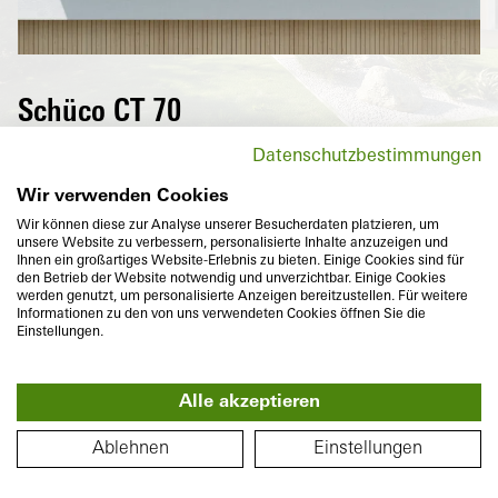
Schüco CT 70
Les fenêtres en PVC de la série CT 70 de
Datenschutzbestimmungen
Schüco sont de véritables outils
multitalents: elles conviennent à presque
Wir verwenden Cookies
tous les styles de construction, répondent à
Wir können diese zur Analyse unserer Besucherdaten platzieren, um
unsere Website zu verbessern, personalisierte Inhalte anzuzeigen und
tous les souhaits en termes de formes et de
Ihnen ein großartiges Website-Erlebnis zu bieten. Einige Cookies sind für
couleurs et permettent en outre de réaliser
den Betrieb der Website notwendig und unverzichtbar. Einige Cookies
werden genutzt, um personalisierte Anzeigen bereitzustellen. Für weitere
des économies d'énergie.
Informationen zu den von uns verwendeten Cookies öffnen Sie die
Einstellungen.
B
Alle akzeptieren
360°
PLAN
Ablehnen
Einstellungen
Profondeur de construction
Isolation thermique
70
mm
U
jusqu'à
1,2
W/(m²K)
f