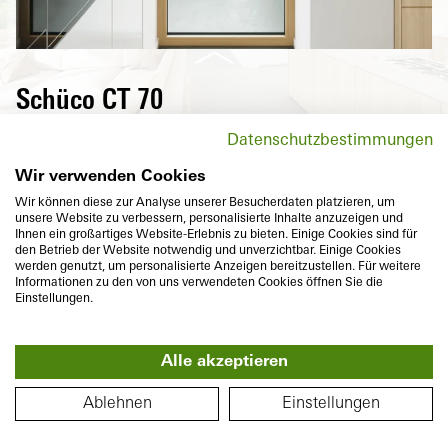
Schüco CT 70
Les fenêtres en PVC de la série CT 70 de
Datenschutzbestimmungen
Schüco sont de véritables outils
multitalents: elles conviennent à presque
Wir verwenden Cookies
tous les styles de construction, répondent à
Wir können diese zur Analyse unserer Besucherdaten platzieren, um
unsere Website zu verbessern, personalisierte Inhalte anzuzeigen und
tous les souhaits en termes de formes et de
Ihnen ein großartiges Website-Erlebnis zu bieten. Einige Cookies sind für
couleurs et permettent en outre de réaliser
den Betrieb der Website notwendig und unverzichtbar. Einige Cookies
werden genutzt, um personalisierte Anzeigen bereitzustellen. Für weitere
des économies d'énergie.
Informationen zu den von uns verwendeten Cookies öffnen Sie die
Einstellungen.
B
Alle akzeptieren
360°
PLAN
Ablehnen
Einstellungen
Profondeur de construction
Isolation thermique
70
mm
U
jusqu'à
1,2
W/(m²K)
f