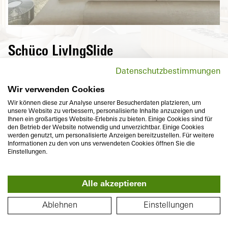
Schüco LivIngSlide
Les portes coulissantes à lever à haute
Datenschutzbestimmungen
isolation thermique de la série Schüco
LivIngSlide ouvrent de nouveaux espaces
Wir verwenden Cookies
tout en réduisant les coûts énergétiques.
Wir können diese zur Analyse unserer Besucherdaten platzieren, um
unsere Website zu verbessern, personalisierte Inhalte anzuzeigen und
Elles peuvent être personnalisées en termes
Ihnen ein großartiges Website-Erlebnis zu bieten. Einige Cookies sind für
de taille, de forme, de couleur et
den Betrieb der Website notwendig und unverzichtbar. Einige Cookies
werden genutzt, um personalisierte Anzeigen bereitzustellen. Für weitere
d'équipements de confort et de sécurité.
Informationen zu den von uns verwendeten Cookies öffnen Sie die
Einstellungen.
B
Alle akzeptieren
360°
PLAN
Ablehnen
Einstellungen
Profondeur de construction
Isolation thermique
194 / 82
mm
U
jusqu'à
1,3
W/(m²K)
f