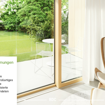
mmungen
re
roßartiges
te
sierte
endeten
RDC