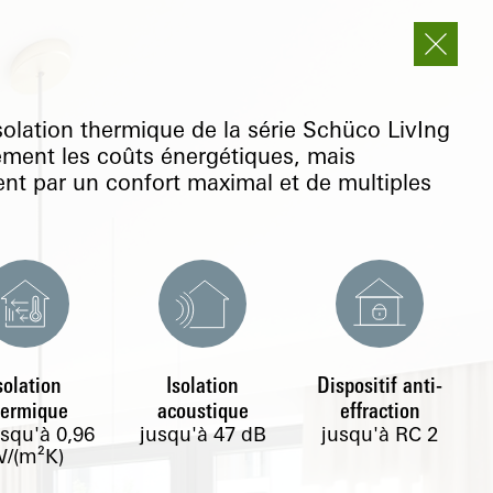
solation thermique de la série Schüco LivIng
ement les coûts énergétiques, mais
t par un confort maximal et de multiples
solation
Isolation
Dispositif anti-
hermique
acoustique
effraction
usqu'à
0,96
jusqu'à 47 dB
jusqu'à RC 2
/(m²K)