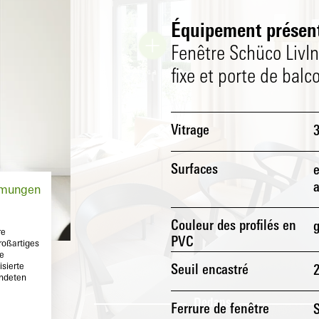
Équipement présent
Fenêtre Schüco LivIn
fixe et porte de balc
Vitrage
Surfaces
e
a
mmungen
Couleur des profilés en
g
re
PVC
roßartiges
te
sierte
Seuil encastré
endeten
Dehors
Dedans
Ferrure de fenêtre