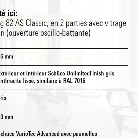
é ici:
g 82 AS Classic, en 2 parties avec vitrage
on (ouverture oscillo-battante)
36 mm
xtérieur et intérieur Schüco UnlimitedFinish gris
nthracite lisse, similaire à RAL 7016
ris
20 mm
Schüco VarioTec Advanced avec paumelles