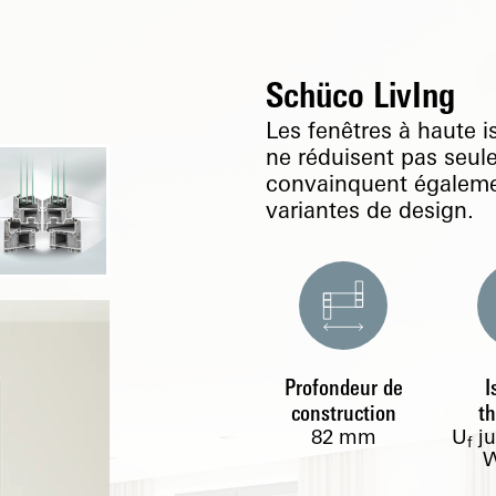
Schüco LivIng
Les fenêtres à haute i
ne réduisent pas seul
convainquent égalemen
variantes de design.
Profondeur de
I
construction
t
82
mm
U
j
f
W