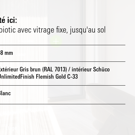
é ici:
otic avec vitrage fixe, jusqu'au sol
48 mm
xtérieur Gris brun (RAL 7013) / intérieur Schüco
UnlimitedFinish Flemish Gold C-33
Blanc
Étage