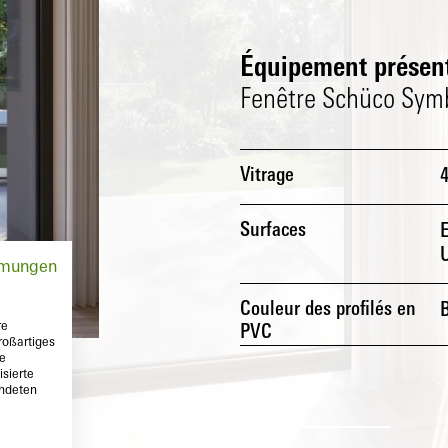
Équipement présent
Fenêtre Schüco Symbi
Vitrage
Surfaces
E
mmungen
Couleur des profilés en
re
PVC
roßartiges
te
sierte
endeten
RDC