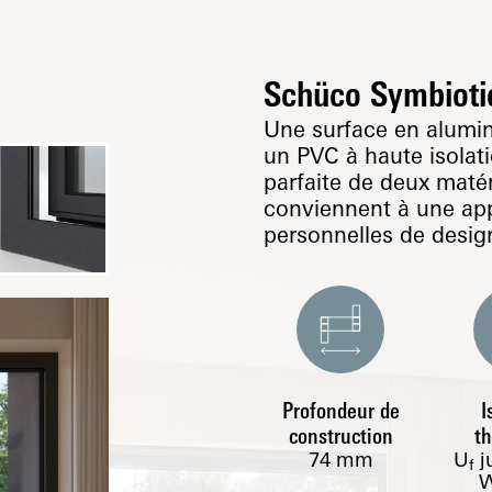
Schüco Symbioti
Une surface en alumini
un PVC à haute isolati
parfaite de deux matér
conviennent à une app
personnelles de design
Profondeur de
I
construction
t
74
mm
U
j
f
W