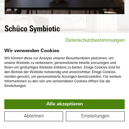
Schüco Symbiotic
Une surface en aluminium épurée de haute
Datenschutzbestimmungen
qualité à l'extérieur et un PVC à haute
isolation thermique à l'intérieur – La
Wir verwenden Cookies
combinaison parfaite de deux matériaux de
Wir können diese zur Analyse unserer Besucherdaten platzieren, um
unsere Website zu verbessern, personalisierte Inhalte anzuzeigen und
grande longévité qui, en outre, conviennent
Ihnen ein großartiges Website-Erlebnis zu bieten. Einige Cookies sind für
à une apparence à fleur et répondent à vos
den Betrieb der Website notwendig und unverzichtbar. Einige Cookies
werden genutzt, um personalisierte Anzeigen bereitzustellen. Für weitere
envies personnelles de design exigeant et
Informationen zu den von uns verwendeten Cookies öffnen Sie die
de diversité de coloris.
Einstellungen.
Alle akzeptieren
360°
PLAN
Ablehnen
Einstellungen
Profondeur de construction
Isolation thermique