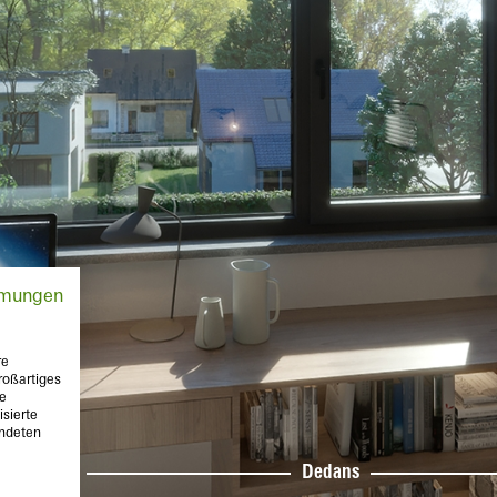
mmungen
re
roßartiges
te
sierte
endeten
rs
Dedans