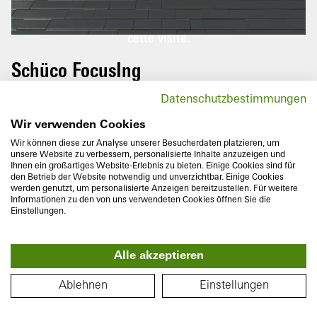
Veuillez faire pivoter votre téléphone
portable pour profiter pleinement de
cette visite.
Schüco FocusIng
Les portes-fenêtres de la série innovante
Datenschutzbestimmungen
Schüco FocusIng séduisent par leur aspect
moderne aux contours clairs avec des
Wir verwenden Cookies
lignes droites ainsi que par leurs
Wir können diese zur Analyse unserer Besucherdaten platzieren, um
unsere Website zu verbessern, personalisierte Inhalte anzuzeigen und
recouvrements étroits.
Ihnen ein großartiges Website-Erlebnis zu bieten. Einige Cookies sind für
den Betrieb der Website notwendig und unverzichtbar. Einige Cookies
werden genutzt, um personalisierte Anzeigen bereitzustellen. Für weitere
Informationen zu den von uns verwendeten Cookies öffnen Sie die
Einstellungen.
Alle akzeptieren
Profondeur de construction
Isolation thermique
70/76
mm
U
jusqu'à
1,1
W/(m²K)
PLAN
f
Ablehnen
Einstellungen