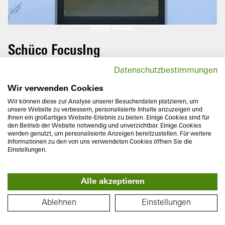
Veuillez faire pivoter votre téléphone
portable pour profiter pleinement de
cette visite.
Schüco FocusIng
Les portes-fenêtres de la série innovante
Datenschutzbestimmungen
Schüco FocusIng séduisent par leur aspect
moderne aux contours clairs avec des
Wir verwenden Cookies
lignes droites ainsi que par leurs
Wir können diese zur Analyse unserer Besucherdaten platzieren, um
unsere Website zu verbessern, personalisierte Inhalte anzuzeigen und
recouvrements étroits.
Ihnen ein großartiges Website-Erlebnis zu bieten. Einige Cookies sind für
den Betrieb der Website notwendig und unverzichtbar. Einige Cookies
werden genutzt, um personalisierte Anzeigen bereitzustellen. Für weitere
Informationen zu den von uns verwendeten Cookies öffnen Sie die
Einstellungen.
Alle akzeptieren
Profondeur de construction
Isolation thermique
70/76
mm
U
jusqu'à
1,1
W/(m²K)
PLAN
f
Ablehnen
Einstellungen