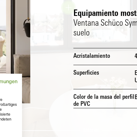
Equipamiento most
Ventana Schüco Symbi
suelo
Acristalamiento
Superficies
E
mmungen
Color de la masa del perfil
re
de PVC
roßartiges
te
sierte
endeten
Interior