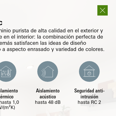
c
nio purista de alta calidad en el exterior y
 en el interior: la combinación perfecta de
emás satisfacen las ideas de diseño
o a aspecto enrasado y variedad de colores.
slamiento
Aislamiento
Seguridad anti-
térmico
acústico
intrusión
hasta
1,0
hasta 48 dB
hasta RC 2
/(m²K)