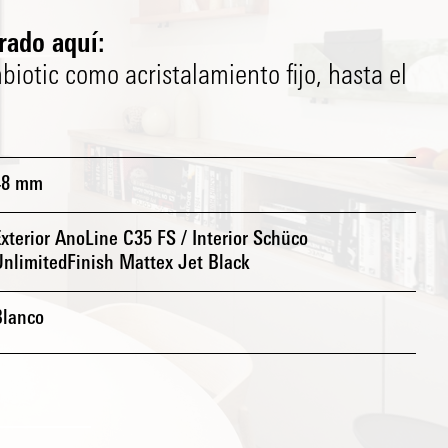
rado aquí:
otic como acristalamiento fijo, hasta el
48 mm
xterior AnoLine C35 FS / Interior Schüco
UnlimitedFinish Mattex Jet Black
Blanco