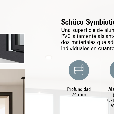
Schüco Symbioti
Una superficie de alumi
PVC altamente aislante
dos materiales que ad
individuales en cuant
Profundidad
Ai
74
mm
U
f
W