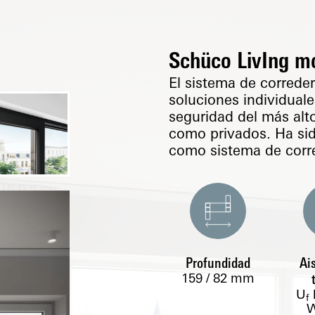
Schüco LivIng m
El sistema de corred
soluciones individuale
seguridad del más alto
como privados. Ha si
como sistema de corr
Profundidad
Ai
159 / 82
mm
U
f
W