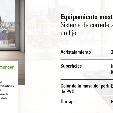
Equipamiento most
Sistema de correder
un fijo
Acristalamiento
Superficies
I
mmungen
re
Color de la masa del perfil
roßartiges
te
de PVC
sierte
endeten
Herraje
H
Interior