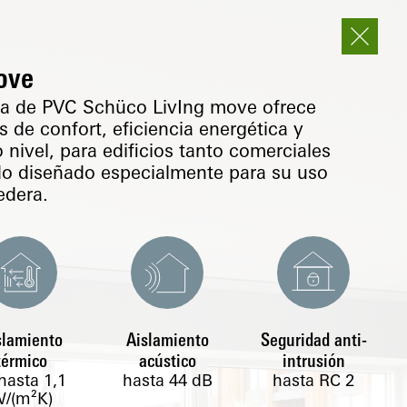
ove
era de PVC Schüco LivIng move ofrece
s de confort, eficiencia energética y
 nivel, para edificios tanto comerciales
do diseñado especialmente para su uso
edera.
slamiento
Aislamiento
Seguridad anti-
térmico
acústico
intrusión
hasta
1,1
hasta 44 dB
hasta RC 2
/(m²K)