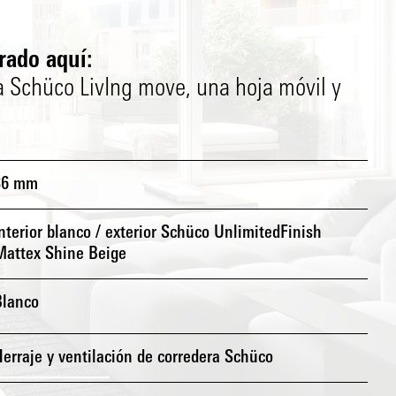
rado aquí:
a Schüco LivIng move, una hoja móvil y
36 mm
nterior blanco / exterior Schüco UnlimitedFinish
Mattex Shine Beige
Blanco
erraje y ventilación de corredera Schüco