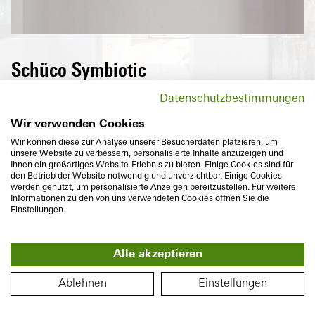
Planta
Schüco Symbiotic
Una superficie de aluminio purista de alta
Datenschutzbestimmungen
calidad en el exterior y PVC altamente
aislante en el interior: la combinación
Wir verwenden Cookies
perfecta de dos materiales que además
Wir können diese zur Analyse unserer Besucherdaten platzieren, um
unsere Website zu verbessern, personalisierte Inhalte anzuzeigen und
satisfacen las ideas de diseño individuales
Ihnen ein großartiges Website-Erlebnis zu bieten. Einige Cookies sind für
en cuanto a aspecto enrasado y variedad de
den Betrieb der Website notwendig und unverzichtbar. Einige Cookies
werden genutzt, um personalisierte Anzeigen bereitzustellen. Für weitere
colores.
Informationen zu den von uns verwendeten Cookies öffnen Sie die
Einstellungen.
Alle akzeptieren
360°
PLANO DE PLANTA
Piso
Ablehnen
Einstellungen
Profundidad
Aislamiento térmico
74
mm
U
hasta
1,0
W/(m²K)
f