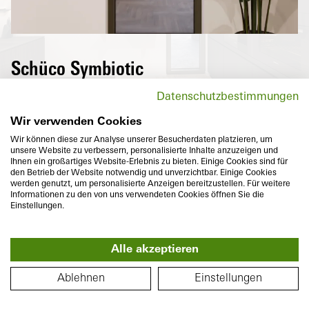
Planta
Schüco Symbiotic
Una superficie de aluminio purista de alta
Datenschutzbestimmungen
calidad en el exterior y PVC altamente
aislante en el interior: la combinación
Wir verwenden Cookies
perfecta de dos materiales que además
Wir können diese zur Analyse unserer Besucherdaten platzieren, um
unsere Website zu verbessern, personalisierte Inhalte anzuzeigen und
satisfacen las ideas de diseño individuales
Ihnen ein großartiges Website-Erlebnis zu bieten. Einige Cookies sind für
en cuanto a aspecto enrasado y variedad de
den Betrieb der Website notwendig und unverzichtbar. Einige Cookies
werden genutzt, um personalisierte Anzeigen bereitzustellen. Für weitere
colores.
Informationen zu den von uns verwendeten Cookies öffnen Sie die
Einstellungen.
Alle akzeptieren
360°
PLANO DE PLANTA
Piso
Ablehnen
Einstellungen
Profundidad
Aislamiento térmico
74
mm
U
hasta
1,0
W/(m²K)
f