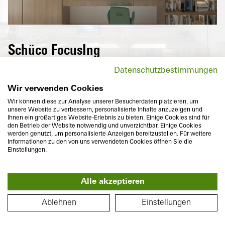
Schüco FocusIng
Las balconeras de la innovadora serie
Datenschutzbestimmungen
Schüco FocusIng nos convencen por su
moderno aspecto con formas rectilíneas y
Wir verwenden Cookies
reducida separación entre marco y hoja.
Wir können diese zur Analyse unserer Besucherdaten platzieren, um
unsere Website zu verbessern, personalisierte Inhalte anzuzeigen und
Ihnen ein großartiges Website-Erlebnis zu bieten. Einige Cookies sind für
den Betrieb der Website notwendig und unverzichtbar. Einige Cookies
werden genutzt, um personalisierte Anzeigen bereitzustellen. Für weitere
Informationen zu den von uns verwendeten Cookies öffnen Sie die
Einstellungen.
Profundidad
Aislamiento térmico
Alle akzeptieren
70/76
mm
U
hasta
1,1
W/(m²K)
f
360°
PLANO DE PLANTA
Ablehnen
Einstellungen