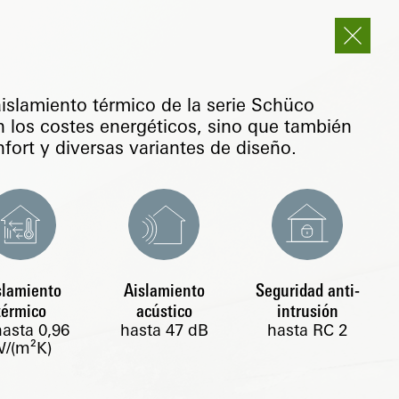
aislamiento térmico de la serie Schüco
n los costes energéticos, sino que también
fort y diversas variantes de diseño.
slamiento
Aislamiento
Seguridad anti-
térmico
acústico
intrusión
hasta
0,96
hasta 47 dB
hasta RC 2
/(m²K)