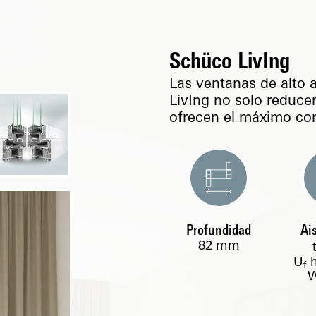
Schüco LivIng
Las ventanas de alto 
LivIng no solo reduce
ofrecen el máximo con
Profundidad
Ai
82
mm
U
f
W