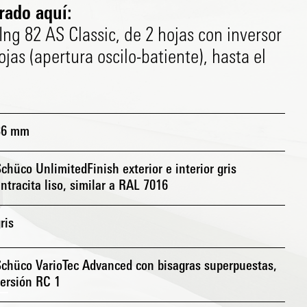
rado aquí:
ng 82 AS Classic, de 2 hojas con inversor
ojas (apertura oscilo-batiente), hasta el
36 mm
chüco UnlimitedFinish exterior e interior gris
ntracita liso, similar a RAL 7016
ris
Schüco VarioTec Advanced con bisagras superpuestas,
ersión RC 1