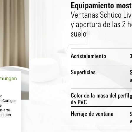
Equipamiento most
Ventanas Schüco LivI
y apertura de las 2 h
suelo
Acristalamiento
Superficies
S
mmungen
a
Color de la masa del perfil
g
re
roßartiges
de PVC
te
sierte
Herraje de ventana
endeten
v
Exterior
Interior