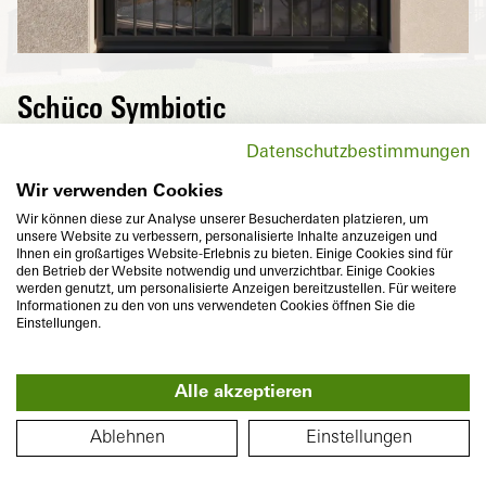
Schüco Symbiotic
A high-quality, puristic aluminium surface
Datenschutzbestimmungen
on the outside and highly thermally
insulated PVC-U on the inside – the perfect
Wir verwenden Cookies
combination of two durable materials,
Wir können diese zur Analyse unserer Besucherdaten platzieren, um
unsere Website zu verbessern, personalisierte Inhalte anzuzeigen und
which also meet individual design and
Ihnen ein großartiges Website-Erlebnis zu bieten. Einige Cookies sind für
colour requirements with their flush-fitted
den Betrieb der Website notwendig und unverzichtbar. Einige Cookies
werden genutzt, um personalisierte Anzeigen bereitzustellen. Für weitere
appearance.
Informationen zu den von uns verwendeten Cookies öffnen Sie die
Einstellungen.
Alle akzeptieren
360°
FLOOR PLAN
Ablehnen
Einstellungen
Basic depth
Thermal insulation
74
mm
U
to
1,0
W/(m²K)
f