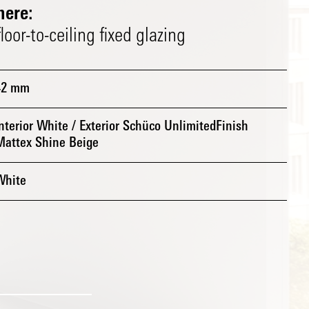
ere:
oor-to-ceiling fixed glazing
42 mm
nterior White / Exterior Schüco UnlimitedFinish
Mattex Shine Beige
White