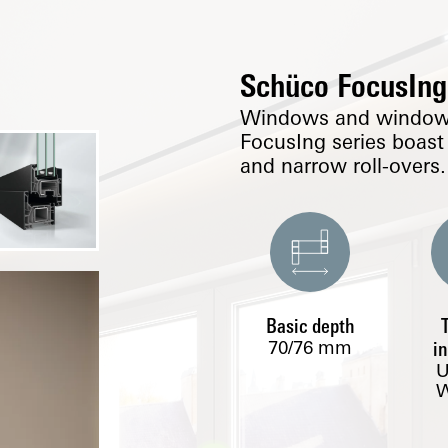
Schüco FocusIng
Windows and window 
FocusIng series boast 
and narrow roll-overs.
Basic depth
70/76
mm
i
W