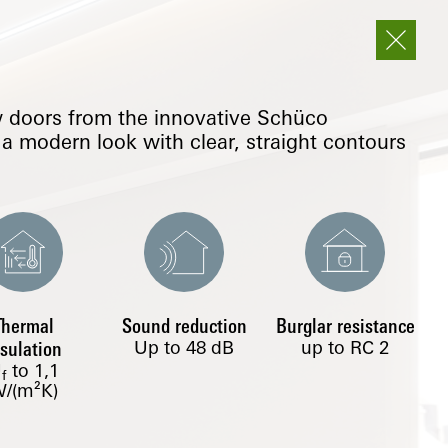
doors from the innovative Schüco
a modern look with clear, straight contours
Thermal
Sound reduction
Burglar resistance
Up to 48 dB
up to RC 2
nsulation
U
to
1,1
f
/(m²K)