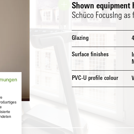
Shown equipment h
Schüco FocusIng as fl
Glazing
Surface finishes
I
PVC-U profile colour
mmungen
re
roßartiges
te
sierte
endeten
Inside