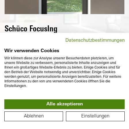
Schüco FocusIng
Windows and window doors from the
Datenschutzbestimmungen
innovative Schüco FocusIng series boast a
modern look with clear, straight contours
Wir verwenden Cookies
and narrow roll-overs.
Wir können diese zur Analyse unserer Besucherdaten platzieren, um
unsere Website zu verbessern, personalisierte Inhalte anzuzeigen und
Ihnen ein großartiges Website-Erlebnis zu bieten. Einige Cookies sind für
den Betrieb der Website notwendig und unverzichtbar. Einige Cookies
werden genutzt, um personalisierte Anzeigen bereitzustellen. Für weitere
Informationen zu den von uns verwendeten Cookies öffnen Sie die
Einstellungen.
Basic depth
Thermal insulation
Alle akzeptieren
70/76
mm
U
to
1,1
W/(m²K)
f
360°
FLOOR PLAN
Ablehnen
Einstellungen