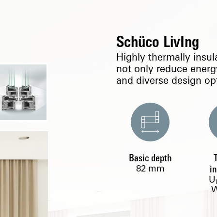
Schüco LivIng
Highly thermally insu
not only reduce energ
and diverse design op
Basic depth
82
mm
i
U
W