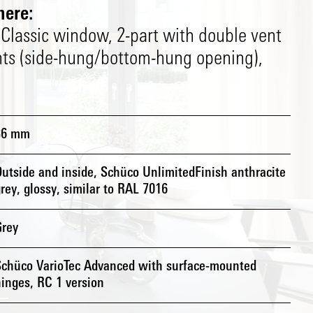
ere:
Classic window, 2-part with double vent
ts (side-hung/bottom-hung opening),
36 mm
utside and inside, Schüco UnlimitedFinish anthracite
rey, glossy, similar to RAL 7016
Grey
Schüco VarioTec Advanced with surface-mounted
inges, RC 1 version