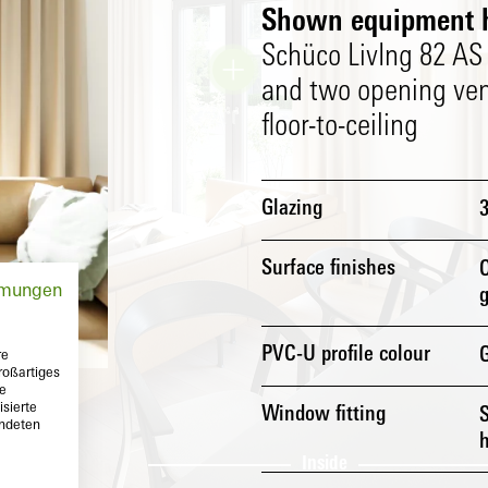
Shown equipment h
Schüco LivIng 82 AS 
and two opening ven
floor-to-ceiling
Glazing
Surface finishes
O
mmungen
g
PVC-U profile colour
re
roßartiges
te
sierte
Window fitting
endeten
h
Outside
Inside