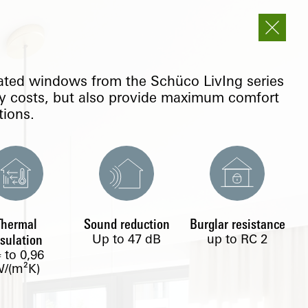
lated windows from the Schüco LivIng series
y costs, but also provide maximum comfort
tions.
Thermal
Sound reduction
Burglar resistance
Up to 47 dB
up to RC 2
nsulation
to
0,96
f
/(m²K)