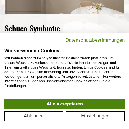
Schüco Symbiotic
Außen eine hochwertige, puristische
Datenschutzbestimmungen
Aluminium-Oberfläche und innen
hochwärmedämmender Kunststoff – Die
Wir verwenden Cookies
perfekte Kombination von zwei langlebigen
Wir können diese zur Analyse unserer Besucherdaten platzieren, um
unsere Website zu verbessern, personalisierte Inhalte anzuzeigen und
Materialien, die mit der flächenbündigen
S
Ihnen ein großartiges Website-Erlebnis zu bieten. Einige Cookies sind für
Optik zudem individuelle Vorstellungen an
den Betrieb der Website notwendig und unverzichtbar. Einige Cookies
werden genutzt, um personalisierte Anzeigen bereitzustellen. Für weitere
anspruchsvolles Design und Farbvielfalt
Informationen zu den von uns verwendeten Cookies öffnen Sie die
erfüllen.
Einstellungen.
Alle akzeptieren
360°
GRUNDRISS
Ablehnen
Einstellungen
Bautiefe
Wärmedämmung