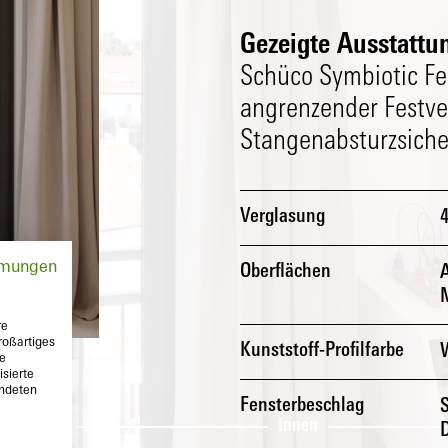
Gezeigte Ausstattun
Schüco Symbiotic Fen
angrenzender Festver
Stangenabsturzsich
Verglasung
mmungen
Oberflächen
re
roßartiges
Kunststoff-Profilfarbe
te
sierte
endeten
Fensterbeschlag
n
Innen