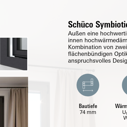
Schüco Symbioti
Außen eine hochwerti
innen hochwärmedämme
Kombination von zwei 
flächenbündigen Optik
anspruchsvolles Design
Bautiefe
Wär
74
mm
U
W