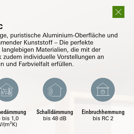
c
ge, puristische Aluminium-Oberfläche und
nder Kunststoff – Die perfekte
langlebigen Materialien, die mit der
 zudem individuelle Vorstellungen an
 und Farbvielfalt erfüllen.
medämmung
Schalldämmung
Einbruchhemmung
bis
1,0
bis 48 dB
bis RC 2
f
/(m²K)