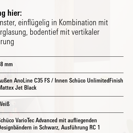
g hier:
ster, einflügelig in Kombination mit
glasung, bodentief mit vertikaler
erung
48 mm
Außen AnoLine C35 FS / Innen Schüco UnlimitedFinish
Mattex Jet Black
Weiß
Schüco VarioTec Advanced mit aufliegenden
Designbändern in Schwarz, Ausführung RC 1