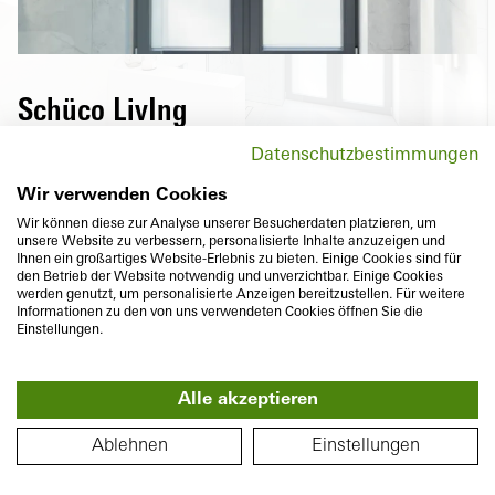
Schüco LivIng
S
Hochwärmedämmende Fenster der Schüco
Datenschutzbestimmungen
LivIng Serie senken nicht nur
Energiekosten, sondern überzeugen auch
Wir verwenden Cookies
mit maximalem Komfort und vielfältigen
Wir können diese zur Analyse unserer Besucherdaten platzieren, um
unsere Website zu verbessern, personalisierte Inhalte anzuzeigen und
Designvarianten.
W
Ihnen ein großartiges Website-Erlebnis zu bieten. Einige Cookies sind für
den Betrieb der Website notwendig und unverzichtbar. Einige Cookies
werden genutzt, um personalisierte Anzeigen bereitzustellen. Für weitere
Informationen zu den von uns verwendeten Cookies öffnen Sie die
Einstellungen.
Alle akzeptieren
Bautiefe
Wärmedämmung
360°
82
mm
U
bis
0,96
W/(m²K)
GRUNDRISS
f
Ablehnen
Einstellungen