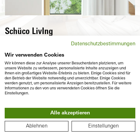
Schüco LivIng
Hochwärmedämmende Fenster der Schüco
Datenschutzbestimmungen
LivIng Serie senken nicht nur
Energiekosten, sondern überzeugen auch
Wir verwenden Cookies
mit maximalem Komfort und vielfältigen
Wir können diese zur Analyse unserer Besucherdaten platzieren, um
unsere Website zu verbessern, personalisierte Inhalte anzuzeigen und
Designvarianten.
Ihnen ein großartiges Website-Erlebnis zu bieten. Einige Cookies sind für
den Betrieb der Website notwendig und unverzichtbar. Einige Cookies
werden genutzt, um personalisierte Anzeigen bereitzustellen. Für weitere
Informationen zu den von uns verwendeten Cookies öffnen Sie die
Einstellungen.
Alle akzeptieren
Bautiefe
Wärmedämmung
360°
82
mm
U
bis
0,96
W/(m²K)
GRUNDRISS
f
Ablehnen
Einstellungen