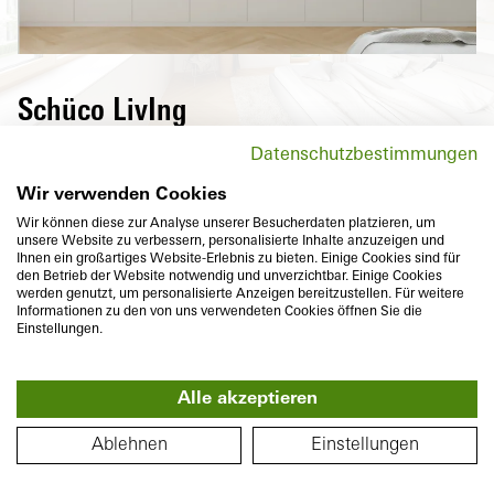
Schüco LivIng
Hochwärmedämmende Fenster der Schüco
Datenschutzbestimmungen
LivIng Serie senken nicht nur
Energiekosten, sondern überzeugen auch
Wir verwenden Cookies
mit maximalem Komfort und vielfältigen
Wir können diese zur Analyse unserer Besucherdaten platzieren, um
unsere Website zu verbessern, personalisierte Inhalte anzuzeigen und
Designvarianten.
Ihnen ein großartiges Website-Erlebnis zu bieten. Einige Cookies sind für
den Betrieb der Website notwendig und unverzichtbar. Einige Cookies
werden genutzt, um personalisierte Anzeigen bereitzustellen. Für weitere
Informationen zu den von uns verwendeten Cookies öffnen Sie die
Einstellungen.
Alle akzeptieren
Bautiefe
Wärmedämmung
360°
82
mm
U
bis
0,96
W/(m²K)
GRUNDRISS
f
Ablehnen
Einstellungen