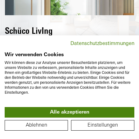
Schüco LivIng
Hochwärmedämmende Fenster der Schüco
Datenschutzbestimmungen
LivIng Serie senken nicht nur
Energiekosten, sondern überzeugen auch
Wir verwenden Cookies
mit maximalem Komfort und vielfältigen
Wir können diese zur Analyse unserer Besucherdaten platzieren, um
unsere Website zu verbessern, personalisierte Inhalte anzuzeigen und
Designvarianten.
Ihnen ein großartiges Website-Erlebnis zu bieten. Einige Cookies sind für
den Betrieb der Website notwendig und unverzichtbar. Einige Cookies
werden genutzt, um personalisierte Anzeigen bereitzustellen. Für weitere
Informationen zu den von uns verwendeten Cookies öffnen Sie die
Einstellungen.
Alle akzeptieren
Bautiefe
Wärmedämmung
360°
82
mm
U
bis
0,96
W/(m²K)
GRUNDRISS
f
Ablehnen
Einstellungen