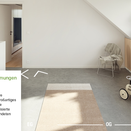
mmungen
re
roßartiges
te
sierte
endeten
EG
OG