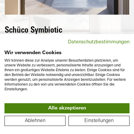
Schüco Symbiotic
Außen eine hochwertige, puristische
Datenschutzbestimmungen
Aluminium-Oberfläche und innen
hochwärmedämmender Kunststoff – Die
Wir verwenden Cookies
perfekte Kombination von zwei langlebigen
Wir können diese zur Analyse unserer Besucherdaten platzieren, um
unsere Website zu verbessern, personalisierte Inhalte anzuzeigen und
Materialien, die mit der flächenbündigen
Ihnen ein großartiges Website-Erlebnis zu bieten. Einige Cookies sind für
Optik zudem individuelle Vorstellungen an
den Betrieb der Website notwendig und unverzichtbar. Einige Cookies
werden genutzt, um personalisierte Anzeigen bereitzustellen. Für weitere
anspruchsvolles Design und Farbvielfalt
Informationen zu den von uns verwendeten Cookies öffnen Sie die
erfüllen.
Einstellungen.
Alle akzeptieren
360°
GRUNDRISS
Ablehnen
Einstellungen
Bautiefe
Wärmedämmung