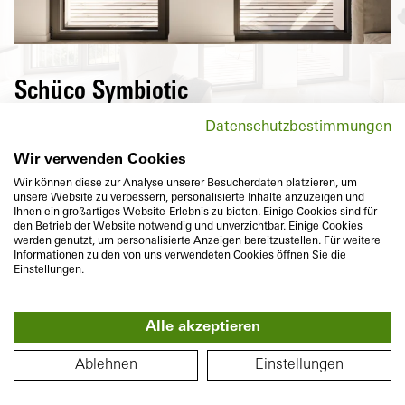
Schüco Symbiotic
Utvändigt en högvärdig, puristisk
Datenschutzbestimmungen
aluminiumyta och invändigt
högvärmeisolerande plast – den perfekta
Wir verwenden Cookies
kombinationen av två hållbara material som
Wir können diese zur Analyse unserer Besucherdaten platzieren, um
unsere Website zu verbessern, personalisierte Inhalte anzuzeigen und
med den jämna framtoningen dessutom
Ihnen ein großartiges Website-Erlebnis zu bieten. Einige Cookies sind für
uppfyller individuella idéer om anspråksfull
den Betrieb der Website notwendig und unverzichtbar. Einige Cookies
werden genutzt, um personalisierte Anzeigen bereitzustellen. Für weitere
design och färgrikedom.
Informationen zu den von uns verwendeten Cookies öffnen Sie die
Einstellungen.
Alle akzeptieren
360°
PLANLÖSNING
Ablehnen
Einstellungen
Monteringsdjup
Värmeisolering
74
mm
U
till
1,0
W/(m²K)
f