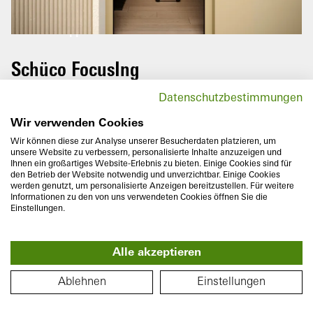
In
Vrid på din mobiltelefon för att
uppleva denna rundtur i sin helhet.
Schüco FocusIng
Windows and window doors from the
Datenschutzbestimmungen
innovative Schüco FocusIng series boast a
modern look with clear, straight contours
Wir verwenden Cookies
and narrow roll-overs.
Wir können diese zur Analyse unserer Besucherdaten platzieren, um
unsere Website zu verbessern, personalisierte Inhalte anzuzeigen und
Ihnen ein großartiges Website-Erlebnis zu bieten. Einige Cookies sind für
den Betrieb der Website notwendig und unverzichtbar. Einige Cookies
werden genutzt, um personalisierte Anzeigen bereitzustellen. Für weitere
Informationen zu den von uns verwendeten Cookies öffnen Sie die
Einstellungen.
Monteringsdjup
Värmeisolering
Alle akzeptieren
70/76
mm
U
till
1,1
W/(m²K)
f
PLANLÖSNING
Ablehnen
Einstellungen