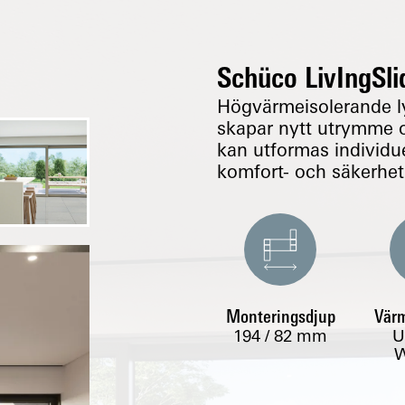
Schüco LivIngSli
Högvärmeisolerande ly
skapar nytt utrymme 
kan utformas individue
komfort- och säkerhet
Monteringsdjup
Värm
194 / 82
mm
U
W