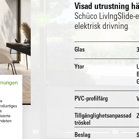
Visad utrustning hä
Schüco LivIngSlide-e
elektrisk drivning
Glas
Ytor
B
mmungen
PVC-profilfärg
V
re
roßartiges
te
Tillgänglighetsanpassad
Z
sierte
endeten
tröskel
t
BV
ÖV
Beslag
S