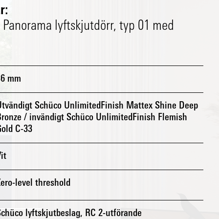
r:
 Panorama lyftskjutdörr, typ 01 med
36 mm
Utvändigt Schüco UnlimitedFinish Mattex Shine Deep
ronze / invändigt Schüco UnlimitedFinish Flemish
Gold C-33
it
ero-level threshold
chüco lyftskjutbeslag, RC 2-utförande