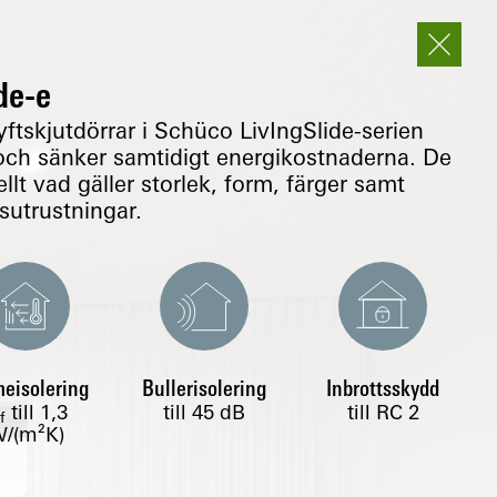
de-e
ftskjutdörrar i Schüco LivIngSlide-serien
och sänker samtidigt energikostnaderna. De
llt vad gäller storlek, form, färger samt
sutrustningar.
eisolering
Bullerisolering
Inbrottsskydd
till
1,3
till 45 dB
till RC 2
f
/(m²K)