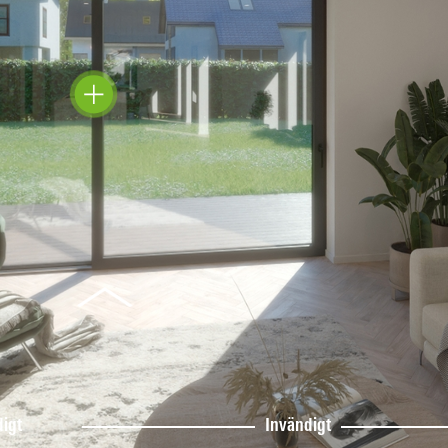
igt
Invändigt