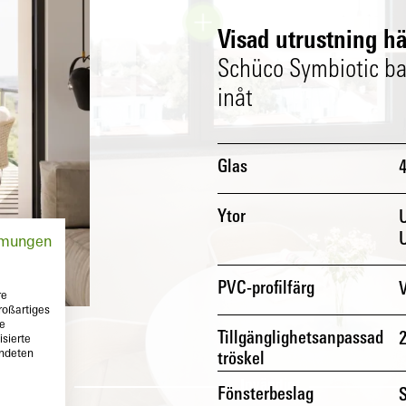
Visad utrustning hä
Schüco Symbiotic bal
inåt
Glas
Ytor
mmungen
PVC-profilfärg
V
re
roßartiges
te
Tillgänglighetsanpassad
sierte
endeten
tröskel
igt
Invändigt
Fönsterbeslag