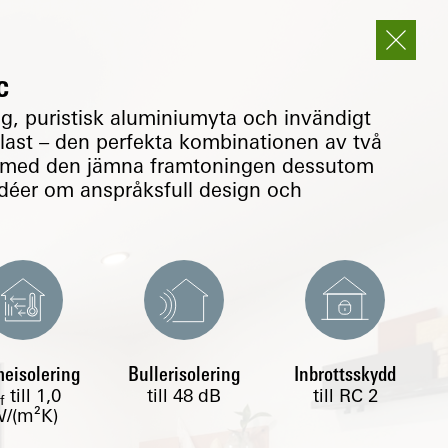
c
g, puristisk aluminiumyta och invändigt
ast – den perfekta kombinationen av två
m med den jämna framtoningen dessutom
 idéer om anspråksfull design och
eisolering
Bullerisolering
Inbrottsskydd
till
1,0
till 48 dB
till RC 2
f
/(m²K)