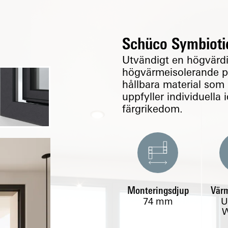
Schüco Symbioti
Utvändigt en högvärdi
högvärmeisolerande pl
hållbara material so
uppfyller individuella
färgrikedom.
Monteringsdjup
Värm
74
mm
U
W