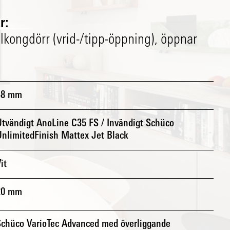
r:
kongdörr (vrid-/tipp-öppning), öppnar
48 mm
Utvändigt AnoLine C35 FS / Invändigt Schüco
UnlimitedFinish Mattex Jet Black
it
20 mm
Schüco VarioTec Advanced med överliggande