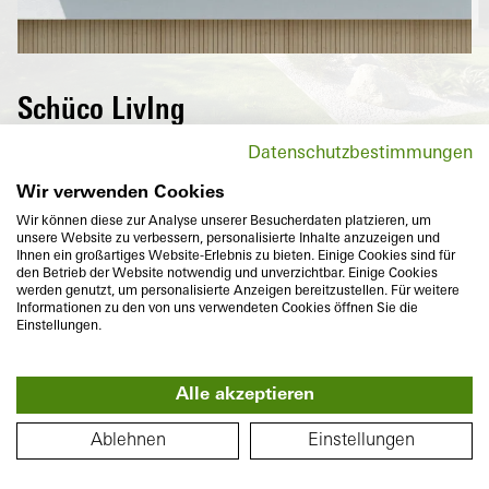
Schüco LivIng
Högvärmeisolerande fönster i Schüco
Datenschutzbestimmungen
LivIng-serien sänker inte bara
energikostnader utan övertygar också med
Wir verwenden Cookies
maximal komfort och mångsidiga
Wir können diese zur Analyse unserer Besucherdaten platzieren, um
unsere Website zu verbessern, personalisierte Inhalte anzuzeigen und
designvarianter.
Ihnen ein großartiges Website-Erlebnis zu bieten. Einige Cookies sind für
den Betrieb der Website notwendig und unverzichtbar. Einige Cookies
werden genutzt, um personalisierte Anzeigen bereitzustellen. Für weitere
Informationen zu den von uns verwendeten Cookies öffnen Sie die
Einstellungen.
Alle akzeptieren
Monteringsdjup
Värmeisolering
360°
82
mm
U
till
0,96
W/(m²K)
PLANLÖSNING
f
Ablehnen
Einstellungen