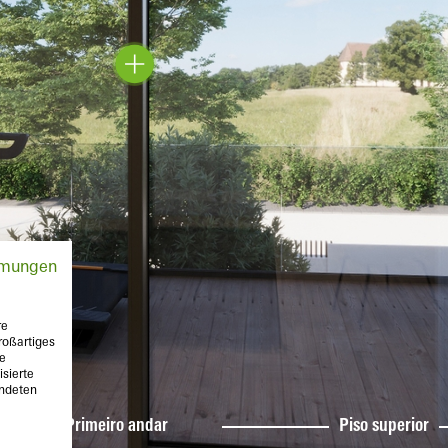
mmungen
re
roßartiges
te
sierte
endeten
Primeiro andar
Piso superior