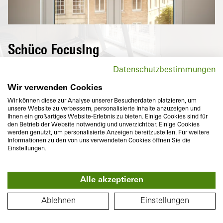
Od 
Schüco FocusIng
Drzwi balkonowe innowacyjnej serii Schüco
Datenschutzbestimmungen
FocusIng imponują nowoczesnym
wyglądem z wyraźnymi, kanciastymi
Wir verwenden Cookies
konturami i niewielką szerokością
Wir können diese zur Analyse unserer Besucherdaten platzieren, um
unsere Website zu verbessern, personalisierte Inhalte anzuzeigen und
przymyku.
Ihnen ein großartiges Website-Erlebnis zu bieten. Einige Cookies sind für
den Betrieb der Website notwendig und unverzichtbar. Einige Cookies
werden genutzt, um personalisierte Anzeigen bereitzustellen. Für weitere
Informationen zu den von uns verwendeten Cookies öffnen Sie die
Einstellungen.
Alle akzeptieren
Głębokość zabudowy
Izolacyjność cieplna
360°
70/76
mm
U
do
1,1
W/(m²K)
PLAN PIĘTRA
f
Ablehnen
Einstellungen